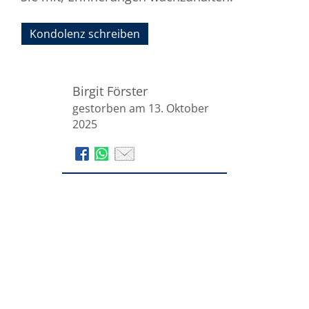
Kondolenz schreiben
Birgit Förster
gestorben am 13. Oktober
2025
Stryi
Pertzel Bestattungen
Bestattungen
Ochsenweg 20
Mürwiker Straße
24941 Flensburg