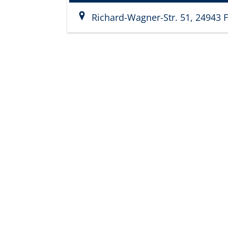
Richard-Wagner-Str. 51, 24943 
Stryi Bestattungen
Pertzel Bestattungen
Mürwiker Straße 132
Ochsenweg 20
24943 Flensburg
24941 Flensburg
t: 0461 31 44 40
t: 0461 50 00 110
e:
info@stryi.de
e:
info@bestattungsh