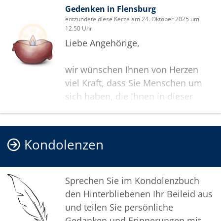
Gedenken in Flensburg
entzündete diese Kerze am 24. Oktober 2025 um
12.50 Uhr
Liebe Angehörige,
wir wünschen Ihnen von Herzen
viel Kraft, dass Sie Menschen um
sich haben, die Ihnen in dieser
schweren Zeit beistehen und Halt
geben. Zusätzlich können Sie auf
dieser Gedenkseite Erinnerungen
Kondolenzen
teilen und so das Andenken
gemeinsam wachhalten.
Sprechen Sie im Kondolenzbuch
In tiefer Verbundenheit
den Hinterbliebenen Ihr Beileid aus
und teilen Sie persönliche
Ihr Team vom Bestattungshaus
Gedanken und Erinnerungen mit