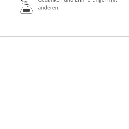
anderen.
Bilder
Erstellen Sie mit Familie, Freunden
und Bekannten ein gemeinsames
Erinnerungsalbum mit Fotos des
Verstorbenen.