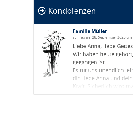
Kondolenzen
Familie Müller
schrieb am 28. September 2025 um 
Liebe Anna, liebe Gettes
Wir haben heute gehört
gegangen ist.
Es tut uns unendlich le
dir, liebe Anna und dein
Kraft. Sicherlich wird 
ist, niemals verstehen 
mehr wollen wir an dic
im Gebet mittragen.
Termine
Alles Liebe
Deine und eure Nadja, E