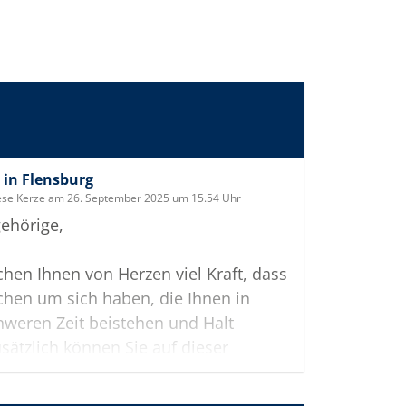
in Flensburg
ese Kerze am 26. September 2025 um 15.54 Uhr
ehörige,
hen Ihnen von Herzen viel Kraft, dass
hen um sich haben, die Ihnen in
hweren Zeit beistehen und Halt
sätzlich können Sie auf dieser
te Erinnerungen teilen und so das
 gemeinsam wachhalten.