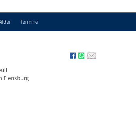
ilder
Termine
üll
n Flensburg