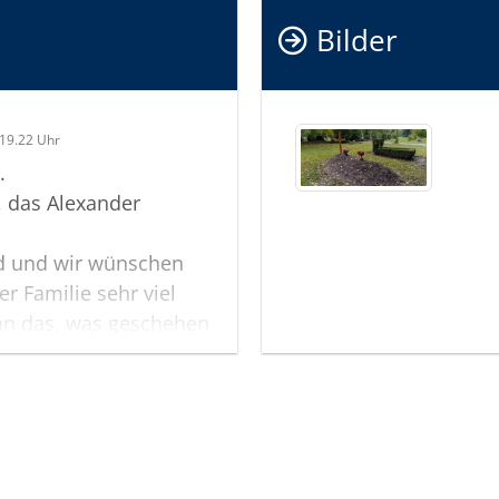
Bilder
In tiefer
Ihr Team
19.22 Uhr
.
, das Alexander
id und wir wünschen
er Familie sehr viel
man das, was geschehen
oder begreifen. Umso
h und euch denken und
leah, Levi, Mathilda