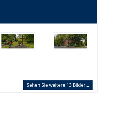
 Verbundenheit
 vom Bestattungshaus
Sehen Sie weitere 13 Bilder...