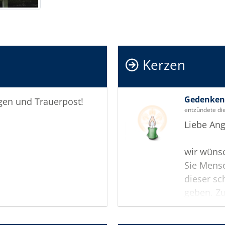
Kerzen
Gedenken 
igen und Trauerpost!
entzündete di
Liebe Ang
wir wünsc
Sie Mensc
dieser sc
geben. Zu
Gedenksei
Andenken